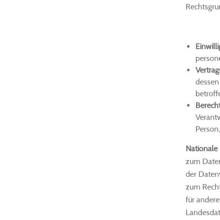
Rechtsgrun
Einwilli
person
Vertrag
dessen 
betroff
Berecht
Verantw
Person
Nationale
zum Daten
der Daten
zum Recht
für andere
Landesdat