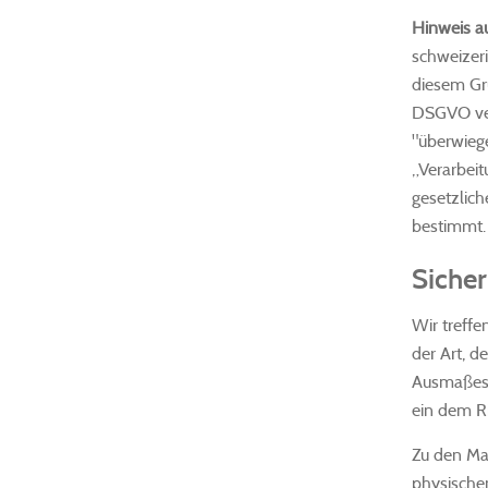
Hinweis a
schweizer
diesem Gru
DSGVO ver
"überwieg
„Verarbei
gesetzlic
bestimmt.
Siche
Wir treff
der Art, d
Ausmaßes 
ein dem R
Zu den Maß
physischen