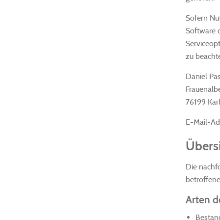
Sofern Nu
Software 
Serviceopt
zu beacht
Daniel P
Frauenalb
76199 Kar
E-Mail-Ad
Übers
Die nachfo
betroffen
Arten d
Bestan