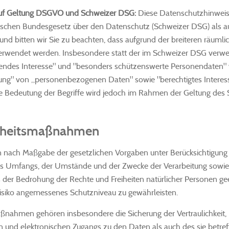
uf Geltung DSGVO und Schweizer DSG:
Diese Datenschutzhinweis
ischen Bundesgesetz über den Datenschutz (Schweizer DSG) als 
nd bitten wir Sie zu beachten, dass aufgrund der breiteren räumli
wendet werden. Insbesondere statt der im Schweizer DSG verwen
endes Interesse" und "besonders schützenswerte Personendaten"
tung" von „personenbezogenen Daten" sowie "berechtigtes Interes
he Bedeutung der Begriffe wird jedoch im Rahmen der Geltung de
rheitsmaßnahmen
en nach Maßgabe der gesetzlichen Vorgaben unter Berücksichtigung
es Umfangs, der Umstände und der Zwecke der Verarbeitung sowie d
der Bedrohung der Rechte und Freiheiten natürlicher Personen g
isiko angemessenes Schutzniveau zu gewährleisten.
nahmen gehören insbesondere die Sicherung der Vertraulichkeit, I
 und elektronischen Zugangs zu den Daten als auch des sie betreff