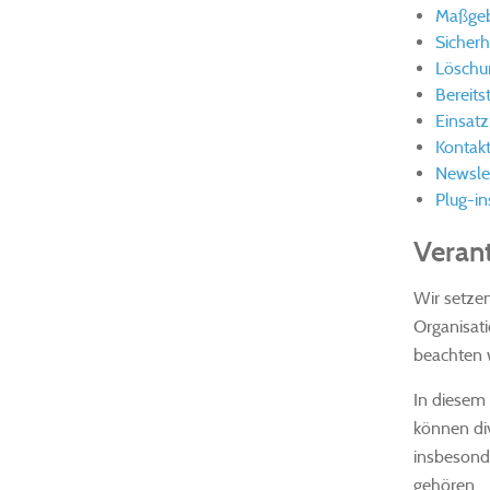
Maßgeb
Sicher
Löschu
Bereit
Einsat
Kontak
Newslet
Plug-in
Veran
Wir setzen
Organisati
beachten w
In diesem
können div
insbesond
gehören.