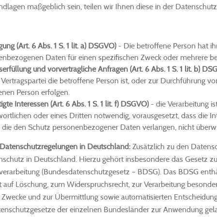
dlagen maßgeblich sein, teilen wir Ihnen diese in der Datenschutz
gung (Art. 6 Abs. 1 S. 1 lit. a) DSGVO)
- Die betroffene Person hat ihr
enbezogenen Daten für einen spezifischen Zweck oder mehrere b
serfüllung und vorvertragliche Anfragen (Art. 6 Abs. 1 S. 1 lit. b) D
Vertragspartei die betroffene Person ist, oder zur Durchführung vo
enen Person erfolgen.
igte Interessen (Art. 6 Abs. 1 S. 1 lit. f) DSGVO)
- die Verarbeitung i
ortlichen oder eines Dritten notwendig, vorausgesetzt, dass die I
, die den Schutz personenbezogener Daten verlangen, nicht überw
 Datenschutzregelungen in Deutschland:
Zusätzlich zu den Daten
schutz in Deutschland. Hierzu gehört insbesondere das Gesetz 
verarbeitung (Bundesdatenschutzgesetz – BDSG). Das BDSG enthäl
 auf Löschung, zum Widerspruchsrecht, zur Verarbeitung besonder
 Zwecke und zur Übermittlung sowie automatisierten Entscheidungsf
enschutzgesetze der einzelnen Bundesländer zur Anwendung gel