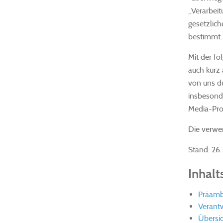
„Verarbei
gesetzlic
bestimmt.
Mit der f
auch kurz 
von uns d
insbesonde
Media-Pro
Die verwen
Stand: 26
Inhalt
Präamb
Verantw
Übersic