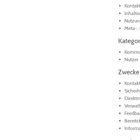
Kontak
Inhalts
Nutzun
Meta-,
Kategor
Kommun
Nutzer.
Zwecke 
Kontak
Sicher
Direktm
Verwal
Feedba
Bereits
Informa