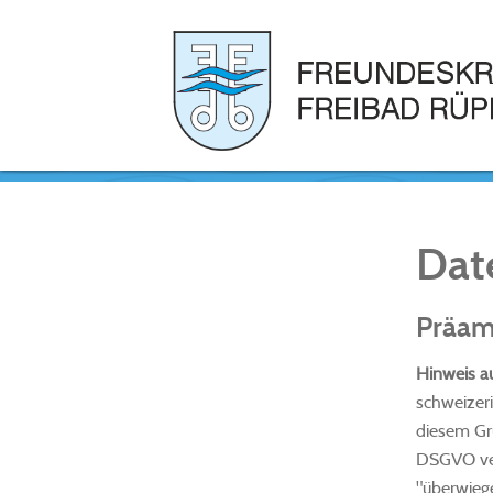
Dat
Präam
Hinweis a
schweizer
diesem Gru
DSGVO ver
"überwieg