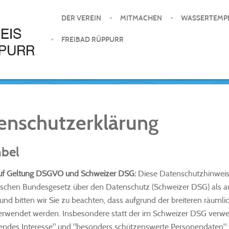
DER VEREIN
MITMACHEN
WASSERTEMP
FREIBAD RÜPPURR
enschutzerklärung
bel
uf Geltung DSGVO und Schweizer DSG:
Diese Datenschutzhinweis
ischen Bundesgesetz über den Datenschutz (Schweizer DSG) als 
nd bitten wir Sie zu beachten, dass aufgrund der breiteren räumli
wendet werden. Insbesondere statt der im Schweizer DSG verwen
endes Interesse" und "besonders schützenswerte Personendaten"