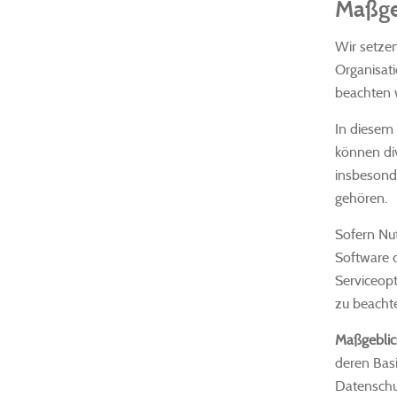
Maßge
Wir setzen
Organisati
beachten w
In diesem
können div
insbesond
gehören.
Sofern Nu
Software 
Serviceopt
zu beacht
Maßgeblic
deren Bas
Datenschut