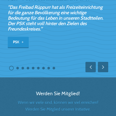
"Das Freibad Rüppurr hat als Freizeiteinrichtung
"
für die ganze Bevölkerung eine wichtige
u
Bedeutung für das Leben in unseren Stadtteilen.
Der PSK steht voll hinter den Zielen des
Freundeskreises."
PSK
Werden Sie Mitglied!
Wenn wir viele sind, können wir viel erreichen!
Werden Sie Mitglied unserer Initiative.