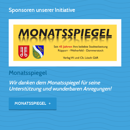
Sponsoren unserer Initiative
Monatsspiegel
Wir danken dem Monatsspiegel für seine
Unterstützung und wunderbaren Anregungen!
MONATSSPIEGEL